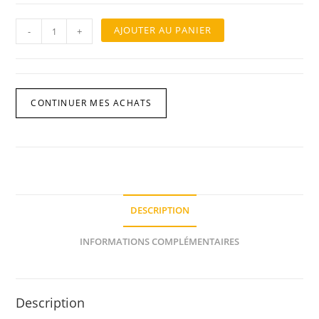
quantité
AJOUTER AU PANIER
-
+
de
TOTE
BAG
/
CONTINUER MES ACHATS
SAC
EN
COTON
BIO
DESCRIPTION
INFORMATIONS COMPLÉMENTAIRES
Description