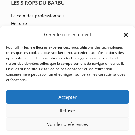
LES SIROPS DU BARBU
Le coin des professionnels
Histoire
Les recettes
Gérer le consentement
Les actualités
Pour offrir les meilleures expériences, nous utilisons des technologies
telles que les cookies pour stocker et/ou accéder aux informations des
appareils. Le fait de consentir à ces technologies nous permettra de
NOUS CONTACTER
traiter des données telles que le comportement de navigation ou les ID
uniques sur ce site. Le fait de ne pas consentir ou de retirer son
FAQ
consentement peut avoir un effet négatif sur certaines caractéristiques
et fonctions.
CGV
YouTube
Facebook
Instagram
LinkedIn
Accepter
Refuser
Mentions légales
Politique de confidentialité
Voir les préférences
Conditions Générales de vente
Plan du site