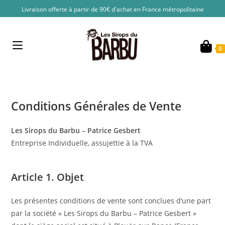
Skip
Livraison offerte à partir de 90€ d'achat en France métropolitaine
to
content
0
Conditions Générales de Vente
Les Sirops du Barbu – Patrice Gesbert
Entreprise Individuelle, assujettie à la TVA
Article 1. Objet
Les présentes conditions de vente sont conclues d’une part
par la société « Les Sirops du Barbu – Patrice Gesbert »