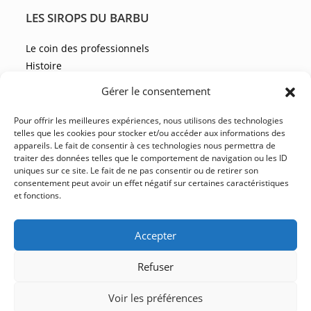
LES SIROPS DU BARBU
Le coin des professionnels
Histoire
Les recettes
Gérer le consentement
Les actualités
Pour offrir les meilleures expériences, nous utilisons des technologies
telles que les cookies pour stocker et/ou accéder aux informations des
appareils. Le fait de consentir à ces technologies nous permettra de
NOUS CONTACTER
traiter des données telles que le comportement de navigation ou les ID
uniques sur ce site. Le fait de ne pas consentir ou de retirer son
FAQ
consentement peut avoir un effet négatif sur certaines caractéristiques
et fonctions.
CGV
YouTube
Facebook
Instagram
LinkedIn
Accepter
Refuser
Mentions légales
Politique de confidentialité
Voir les préférences
Conditions Générales de vente
Plan du site