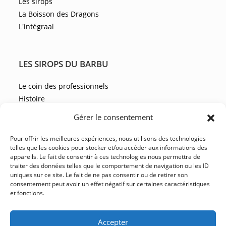
Les sirops
La Boisson des Dragons
L'intégraal
LES SIROPS DU BARBU
Le coin des professionnels
Histoire
Les recettes
Gérer le consentement
Les actualités
Pour offrir les meilleures expériences, nous utilisons des technologies
telles que les cookies pour stocker et/ou accéder aux informations des
appareils. Le fait de consentir à ces technologies nous permettra de
NOUS CONTACTER
traiter des données telles que le comportement de navigation ou les ID
uniques sur ce site. Le fait de ne pas consentir ou de retirer son
FAQ
consentement peut avoir un effet négatif sur certaines caractéristiques
et fonctions.
CGV
YouTube
Facebook
Instagram
LinkedIn
Accepter