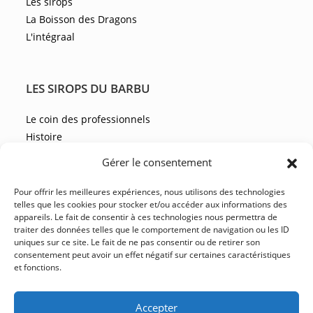
Les sirops
La Boisson des Dragons
L'intégraal
LES SIROPS DU BARBU
Le coin des professionnels
Histoire
Les recettes
Gérer le consentement
Les actualités
Pour offrir les meilleures expériences, nous utilisons des technologies
telles que les cookies pour stocker et/ou accéder aux informations des
appareils. Le fait de consentir à ces technologies nous permettra de
NOUS CONTACTER
traiter des données telles que le comportement de navigation ou les ID
uniques sur ce site. Le fait de ne pas consentir ou de retirer son
FAQ
consentement peut avoir un effet négatif sur certaines caractéristiques
et fonctions.
CGV
YouTube
Facebook
Instagram
LinkedIn
Accepter