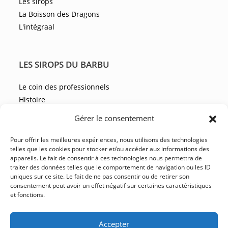
Les sirops
La Boisson des Dragons
L'intégraal
LES SIROPS DU BARBU
Le coin des professionnels
Histoire
Les recettes
Gérer le consentement
Les actualités
Pour offrir les meilleures expériences, nous utilisons des technologies
telles que les cookies pour stocker et/ou accéder aux informations des
appareils. Le fait de consentir à ces technologies nous permettra de
NOUS CONTACTER
traiter des données telles que le comportement de navigation ou les ID
uniques sur ce site. Le fait de ne pas consentir ou de retirer son
FAQ
consentement peut avoir un effet négatif sur certaines caractéristiques
et fonctions.
CGV
YouTube
Facebook
Instagram
LinkedIn
Accepter