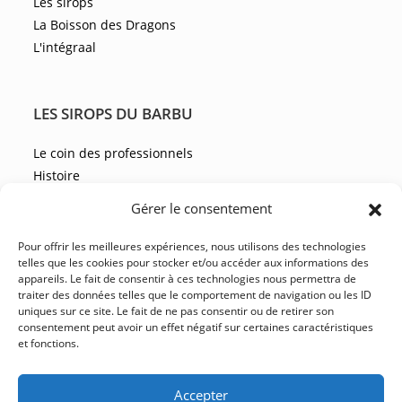
Les sirops
La Boisson des Dragons
L'intégraal
LES SIROPS DU BARBU
Le coin des professionnels
Histoire
Les recettes
Gérer le consentement
Les actualités
Pour offrir les meilleures expériences, nous utilisons des technologies
telles que les cookies pour stocker et/ou accéder aux informations des
appareils. Le fait de consentir à ces technologies nous permettra de
NOUS CONTACTER
traiter des données telles que le comportement de navigation ou les ID
uniques sur ce site. Le fait de ne pas consentir ou de retirer son
FAQ
consentement peut avoir un effet négatif sur certaines caractéristiques
et fonctions.
CGV
YouTube
Facebook
Instagram
LinkedIn
Accepter