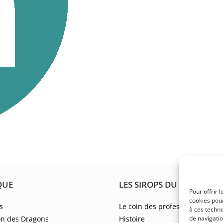
QUE
LES SIROPS DU BARBU
Pour offrir 
cookies pour
s
Le coin des professionnels
à ces techn
on des Dragons
Histoire
de navigatio