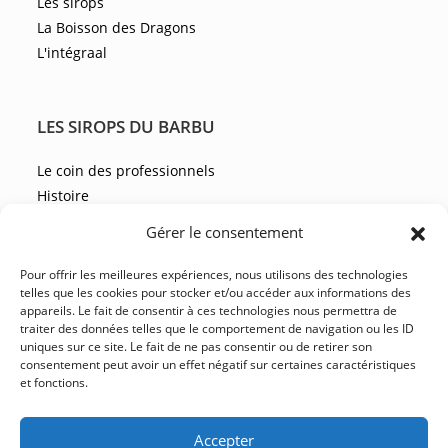
Les sirops
La Boisson des Dragons
L'intégraal
LES SIROPS DU BARBU
Le coin des professionnels
Histoire
Les recettes
Gérer le consentement
Les actualités
Pour offrir les meilleures expériences, nous utilisons des technologies
telles que les cookies pour stocker et/ou accéder aux informations des
appareils. Le fait de consentir à ces technologies nous permettra de
NOUS CONTACTER
traiter des données telles que le comportement de navigation ou les ID
uniques sur ce site. Le fait de ne pas consentir ou de retirer son
FAQ
consentement peut avoir un effet négatif sur certaines caractéristiques
et fonctions.
CGV
YouTube
Facebook
Instagram
LinkedIn
Accepter