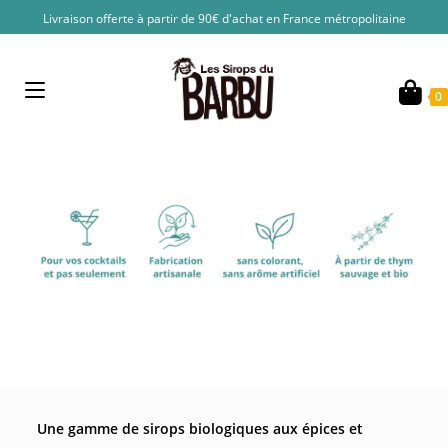
Skip
Livraison offerte à partir de 90€ d'achat en France métropolitaine
to
content
0
Une gamme de sirops biologiques aux épices et