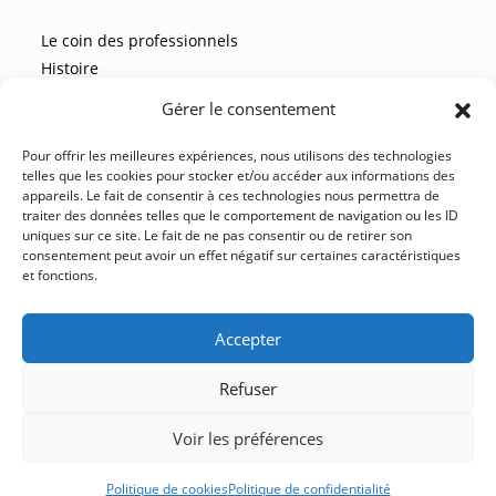
Le coin des professionnels
Histoire
Les recettes
Gérer le consentement
Les actualités
Pour offrir les meilleures expériences, nous utilisons des technologies
telles que les cookies pour stocker et/ou accéder aux informations des
appareils. Le fait de consentir à ces technologies nous permettra de
NOUS CONTACTER
traiter des données telles que le comportement de navigation ou les ID
uniques sur ce site. Le fait de ne pas consentir ou de retirer son
FAQ
consentement peut avoir un effet négatif sur certaines caractéristiques
et fonctions.
CGV
YouTube
Facebook
Instagram
LinkedIn
Accepter
Refuser
Mentions légales
Politique de confidentialité
Voir les préférences
Conditions Générales de vente
Plan du site
Politique de cookies
Politique de confidentialité
© Les Sirops du Barbu 2014 - 2026